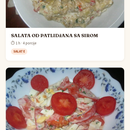
SALATA OD PATLIDžANA SA SIROM
⏱ 1 h · 4 porcije
SALATE