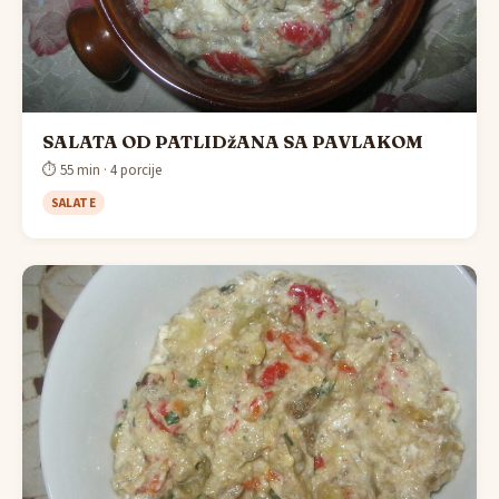
SALATA OD PATLIDžANA SA PAVLAKOM
⏱ 55 min · 4 porcije
SALATE