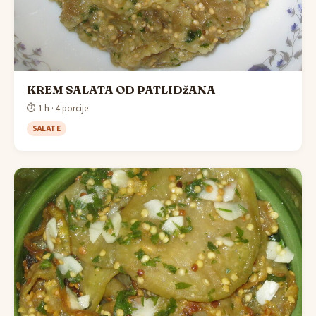
KREM SALATA OD PATLIDžANA
⏱ 1 h · 4 porcije
SALATE