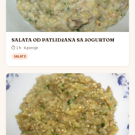
SALATA OD PATLIDžANA SA JOGURTOM
⏱ 1 h · 4 porcije
SALATE