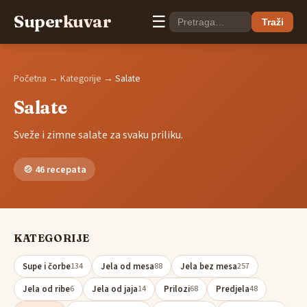
Super
kuvar
☰
Traži
Početna
→
Kategorije
→
Salate
Salate
Sveže i zimne salate za svaku priliku.
🍲 46 recepata
KATEGORIJE
Supe i čorbe
Jela od mesa
Jela bez mesa
134
88
257
Jela od ribe
Jela od jaja
Prilozi
Predjela
6
14
68
48