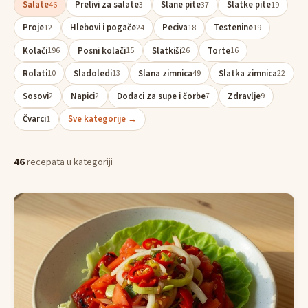
Salate
Prelivi za salate
Slane pite
Slatke pite
46
3
37
19
Proje
Hlebovi i pogače
Peciva
Testenine
12
24
18
19
Kolači
Posni kolači
Slatkiši
Torte
196
15
26
16
Rolati
Sladoledi
Slana zimnica
Slatka zimnica
10
13
49
22
Sosovi
Napici
Dodaci za supe i čorbe
Zdravlje
2
2
7
9
Čvarci
Sve kategorije →
1
46
recepata u kategoriji