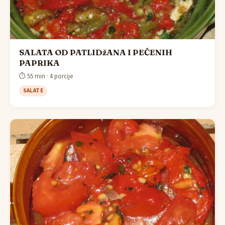
SALATA OD PATLIDžANA I PEČENIH
PAPRIKA
⏱ 55 min · 4 porcije
SALATE