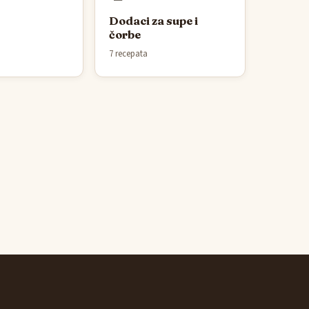
Dodaci za supe i
čorbe
7 recepata