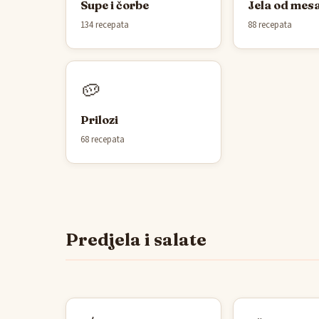
Supe i čorbe
Jela od mes
134 recepata
88 recepata
🥔
Prilozi
68 recepata
Predjela i salate