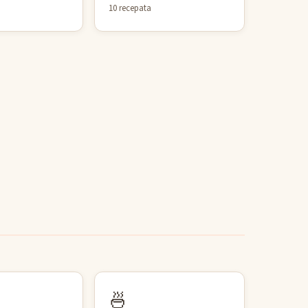
10 recepata
🍜