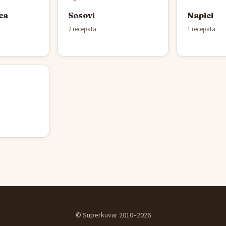
ca
Sosovi
Napici
2 recepata
1 recepata
© Superkuvar 2010–2026