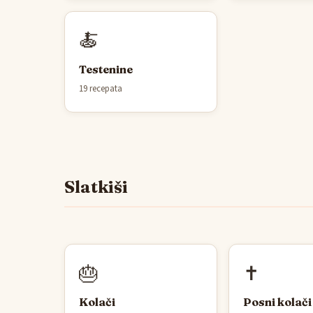
🍝
Testenine
19 recepata
Slatkiši
🎂
✝️
Kolači
Posni kolači