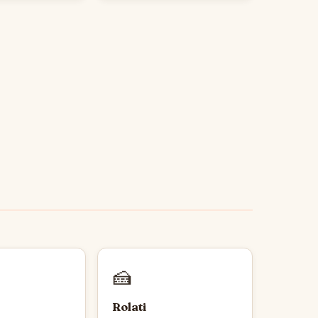
🍰
Rolati