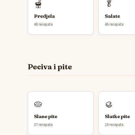
🫕
🥬
Predjela
Salate
48 recepata
46 recepata
Peciva i pite
🥧
🥮
Slane pite
Slatke pite
37 recepata
19 recepata