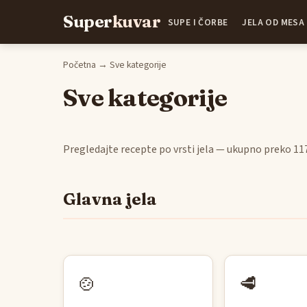
Super
kuvar
SUPE I ČORBE
JELA OD MESA
Početna
→ Sve kategorije
Sve kategorije
Pregledajte recepte po vrsti jela — ukupno preko 11
Glavna jela
🍲
🥩