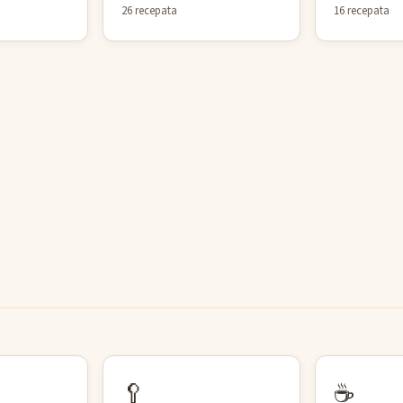
26 recepata
16 recepata
🥄
☕