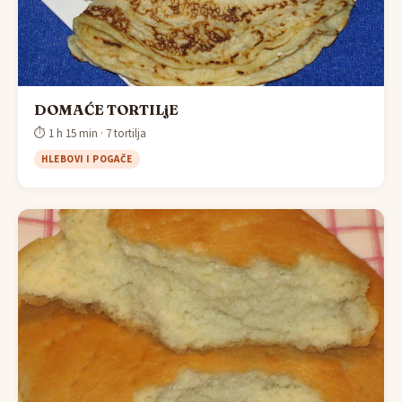
DOMAĆE TORTILjE
⏱ 1 h 15 min · 7 tortilja
HLEBOVI I POGAČE