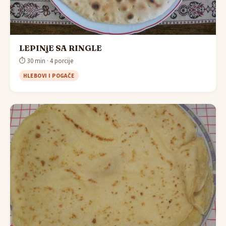
LEPINjE SA RINGLE
⏱ 30 min · 4 porcije
HLEBOVI I POGAČE