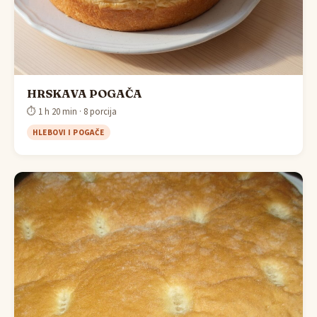
HRSKAVA POGAČA
⏱ 1 h 20 min · 8 porcija
HLEBOVI I POGAČE