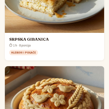
SRPSKA GIBANICA
⏱ 1 h · 8 porcija
HLEBOVI I POGAČE