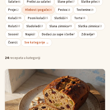
Salate
Prelivi za salate
Slane pite
Slatke pite
46
3
37
19
Proje
Hlebovi i pogače
Peciva
Testenine
12
24
18
19
Kolači
Posni kolači
Slatkiši
Torte
196
15
26
16
Rolati
Sladoledi
Slana zimnica
Slatka zimnica
10
13
49
22
Sosovi
Napici
Dodaci za supe i čorbe
Zdravlje
2
2
7
9
Čvarci
Sve kategorije →
1
24
recepata u kategoriji