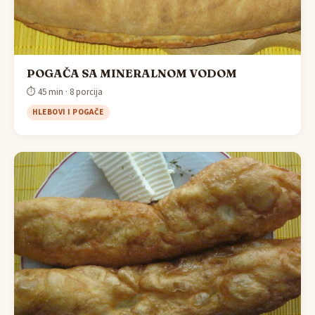
POGAČA SA MINERALNOM VODOM
⏱ 45 min · 8 porcija
HLEBOVI I POGAČE