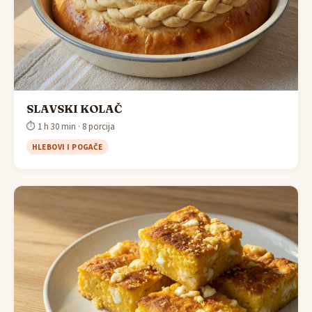
SLAVSKI KOLAČ
⏱ 1 h 30 min · 8 porcija
HLEBOVI I POGAČE