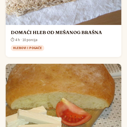
DOMAĆI HLEB OD MEŠANOG BRAŠNA
⏱ 4 h · 10 porcija
HLEBOVI I POGAČE