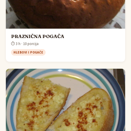
PRAZNIČNA POGAČA
⏱ 3 h · 10 porcija
HLEBOVI I POGAČE