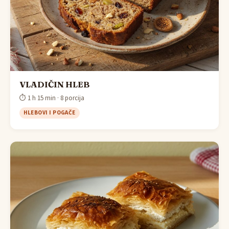
VLADIČIN HLEB
⏱ 1 h 15 min · 8 porcija
HLEBOVI I POGAČE