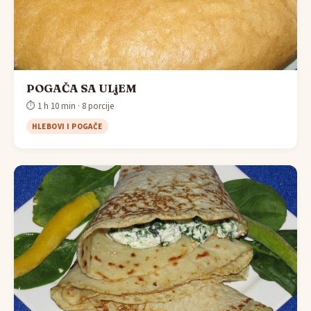
POGAČA SA ULjEM
⏱ 1 h 10 min · 8 porcije
HLEBOVI I POGAČE