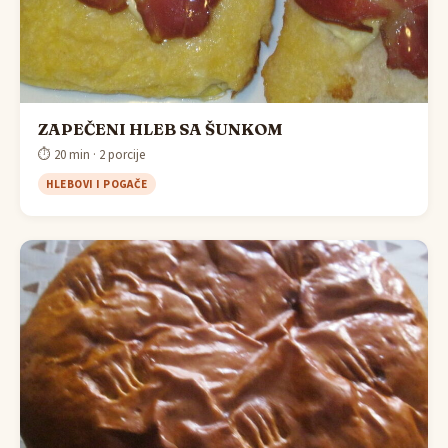
ZAPEČENI HLEB SA ŠUNKOM
⏱ 20 min · 2 porcije
HLEBOVI I POGAČE