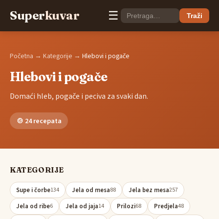
Super
kuvar
☰
Traži
Početna
→
Kategorije
→
Hlebovi i pogače
Hlebovi i pogače
Domaći hleb, pogače i peciva za svaki dan.
🍲 24 recepata
KATEGORIJE
Supe i čorbe
Jela od mesa
Jela bez mesa
134
88
257
Jela od ribe
Jela od jaja
Prilozi
Predjela
6
14
68
48