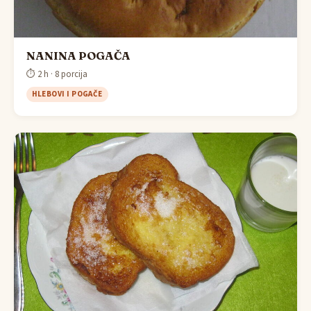
NANINA POGAČA
⏱ 2 h · 8 porcija
HLEBOVI I POGAČE