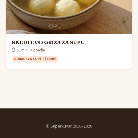
KNEDLE OD GRIZA ZA SUPU
⏱ 50 min · 4 porcije
DODACI ZA SUPE I ČORBE
© Superkuvar 2010–2026