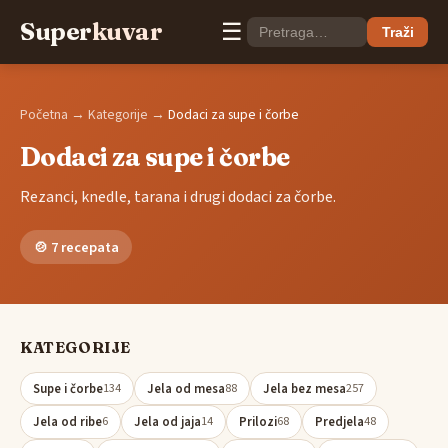
Super
kuvar
☰
Traži
Početna
→
Kategorije
→
Dodaci za supe i čorbe
Dodaci za supe i čorbe
Rezanci, knedle, tarana i drugi dodaci za čorbe.
🍲 7 recepata
KATEGORIJE
Supe i čorbe
Jela od mesa
Jela bez mesa
134
88
257
Jela od ribe
Jela od jaja
Prilozi
Predjela
6
14
68
48