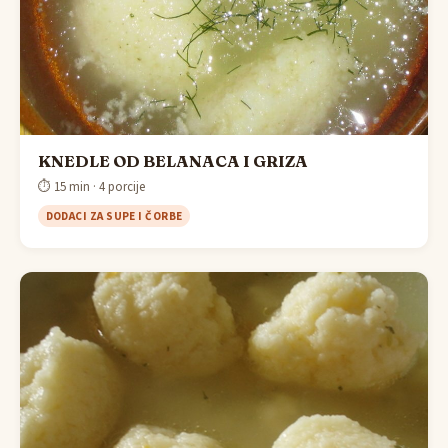
KNEDLE OD BELANACA I GRIZA
⏱ 15 min · 4 porcije
DODACI ZA SUPE I ČORBE