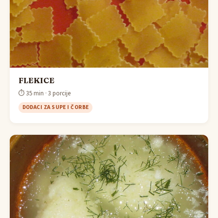
FLEKICE
⏱ 35 min · 3 porcije
DODACI ZA SUPE I ČORBE