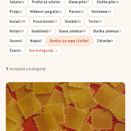
Salate
Prelivi za salate
Slane pite
Slatke pite
46
3
37
19
Proje
Hlebovi i pogače
Peciva
Testenine
12
24
18
19
Kolači
Posni kolači
Slatkiši
Torte
196
15
26
16
Rolati
Sladoledi
Slana zimnica
Slatka zimnica
10
13
49
22
Sosovi
Napici
Dodaci za supe i čorbe
Zdravlje
2
2
7
9
Čvarci
Sve kategorije →
1
7
recepata u kategoriji