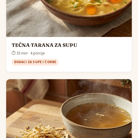
TEČNA TARANA ZA SUPU
⏱ 35 min · 4 porcije
DODACI ZA SUPE I ČORBE