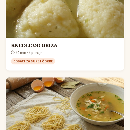
KNEDLE OD GRIZA
⏱ 40 min · 4 porcije
DODACI ZA SUPE I ČORBE