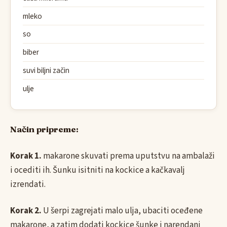
mleko
so
biber
suvi biljni začin
ulje
Način pripreme:
Korak 1.
makarone skuvati prema uputstvu na ambalaži
i ocediti ih. Šunku isitniti na kockice a kačkavalj
izrendati.
Korak 2.
U šerpi zagrejati malo ulja, ubaciti oceđene
makarone, a zatim dodati kockice šunke i narendani