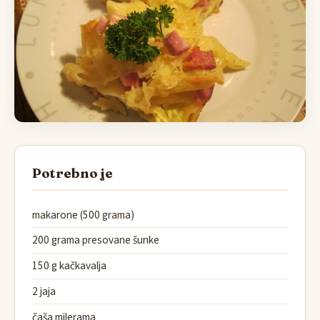
Potrebno je
makarone (500 grama)
200 grama presovane šunke
150 g kačkavalja
2 jaja
čaša milerama