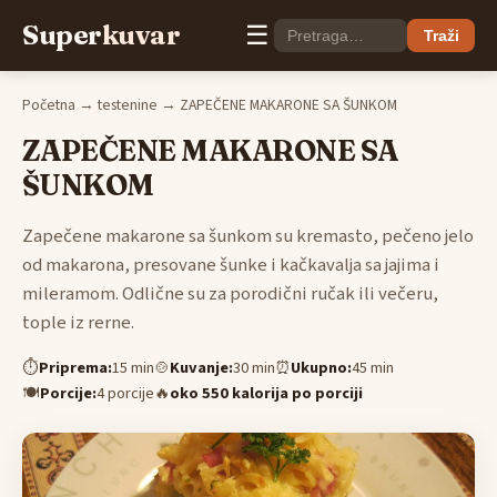
Super
kuvar
☰
Traži
Početna
→
testenine
→ ZAPEČENE MAKARONE SA ŠUNKOM
ZAPEČENE MAKARONE SA
ŠUNKOM
Zapečene makarone sa šunkom su kremasto, pečeno jelo
od makarona, presovane šunke i kačkavalja sa jajima i
mileramom. Odlične su za porodični ručak ili večeru,
tople iz rerne.
⏱
Priprema:
15 min
🍲
Kuvanje:
30 min
⏰
Ukupno:
45 min
🍽
Porcije:
4 porcije
🔥
oko 550 kalorija po porciji