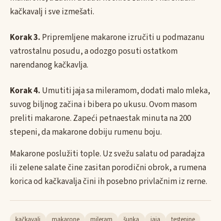
kačkavalj i sve izmešati.
Korak 3.
Pripremljene makarone izručiti u podmazanu
vatrostalnu posudu, a odozgo posuti ostatkom
narendanog kačkavlja.
Korak 4.
Umutiti jaja sa mileramom, dodati malo mleka,
suvog biljnog začina i bibera po ukusu. Ovom masom
preliti makarone. Zapeći petnaestak minuta na 200
stepeni, da makarone dobiju rumenu boju.
Makarone poslužiti tople. Uz svežu salatu od paradajza
ili zelene salate čine zasitan porodični obrok, a rumena
korica od kačkavalja čini ih posebno privlačnim iz rerne.
kačkavalj
makarone
mileram
šunka
jaja
testenine