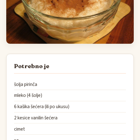
Potrebno je
šolja pirinča
mleko (4 šolje)
6 kašika šećera (ili po ukusu)
2 kesice vanilin šećera
cimet