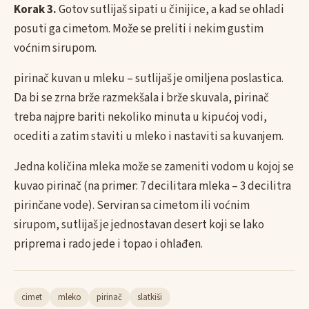
Korak 3.
Gotov sutlijaš sipati u činijice, a kad se ohladi
posuti ga cimetom. Može se preliti i nekim gustim
voćnim sirupom.
pirinač kuvan u mleku – sutlijaš je omiljena poslastica.
Da bi se zrna brže razmekšala i brže skuvala, pirinač
treba najpre bariti nekoliko minuta u kipućoj vodi,
ocediti a zatim staviti u mleko i nastaviti sa kuvanjem.
Jedna količina mleka može se zameniti vodom u kojoj se
kuvao pirinač (na primer: 7 decilitara mleka – 3 decilitra
pirinčane vode). Serviran sa cimetom ili voćnim
sirupom, sutlijaš je jednostavan desert koji se lako
priprema i rado jede i topao i ohlađen.
cimet
mleko
pirinač
slatkiši