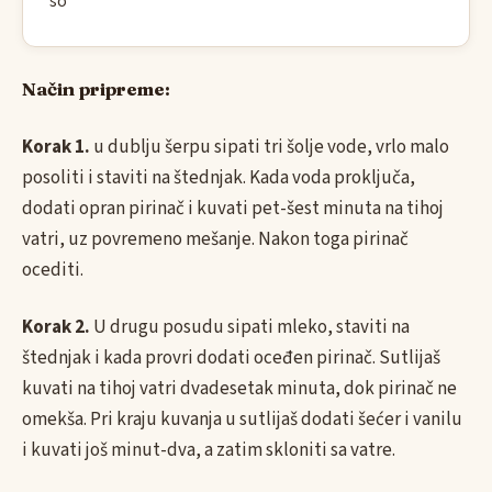
so
Način pripreme:
Korak 1.
u dublju šerpu sipati tri šolje vode, vrlo malo
posoliti i staviti na štednjak. Kada voda proključa,
dodati opran pirinač i kuvati pet-šest minuta na tihoj
vatri, uz povremeno mešanje. Nakon toga pirinač
ocediti.
Korak 2.
U drugu posudu sipati mleko, staviti na
štednjak i kada provri dodati oceđen pirinač. Sutlijaš
kuvati na tihoj vatri dvadesetak minuta, dok pirinač ne
omekša. Pri kraju kuvanja u sutlijaš dodati šećer i vanilu
i kuvati još minut-dva, a zatim skloniti sa vatre.