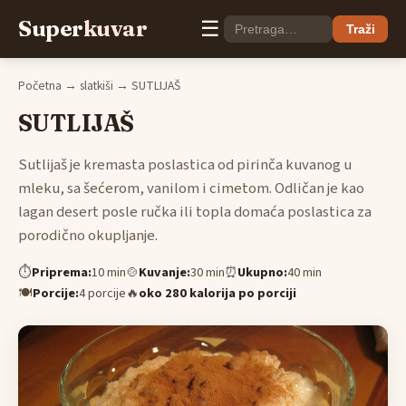
Super
kuvar
☰
Traži
Početna
→
slatkiši
→ SUTLIJAŠ
SUTLIJAŠ
Sutlijaš je kremasta poslastica od pirinča kuvanog u
mleku, sa šećerom, vanilom i cimetom. Odličan je kao
lagan desert posle ručka ili topla domaća poslastica za
porodično okupljanje.
⏱
Priprema:
10 min
🍲
Kuvanje:
30 min
⏰
Ukupno:
40 min
🍽
Porcije:
4 porcije
🔥
oko 280 kalorija po porciji