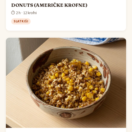
DONUTS (AMERIČKE KROFNE)
⏱ 2 h · 12 krofni
SLATKIŠI