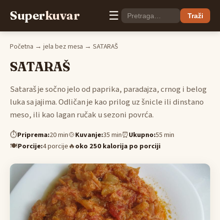
Super
kuvar
☰
Traži
Početna
→
jela bez mesa
→ SATARAŠ
SATARAŠ
Sataraš je sočno jelo od paprika, paradajza, crnog i belog
luka sa jajima. Odličan je kao prilog uz šnicle ili dinstano
meso, ili kao lagan ručak u sezoni povrća.
⏱
Priprema:
20 min
🍲
Kuvanje:
35 min
⏰
Ukupno:
55 min
🍽
Porcije:
4 porcije
🔥
oko 250 kalorija po porciji