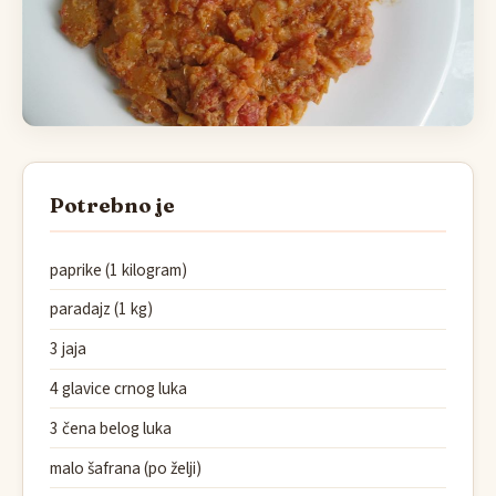
Potrebno je
paprike (1 kilogram)
paradajz (1 kg)
3 jaja
4 glavice crnog luka
3 čena belog luka
malo šafrana (po želji)