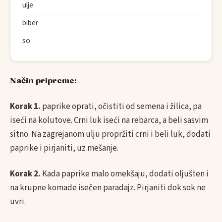
ulje
biber
so
Način pripreme:
Korak 1.
paprike oprati, očistiti od semena i žilica, pa
iseći na kolutove. Crni luk iseći na rebarca, a beli sasvim
sitno. Na zagrejanom ulju propržiti crni i beli luk, dodati
paprike i pirjaniti, uz mešanje.
Korak 2.
Kada paprike malo omekšaju, dodati oljušten i
na krupne komade isečen paradajz. Pirjaniti dok sok ne
uvri.