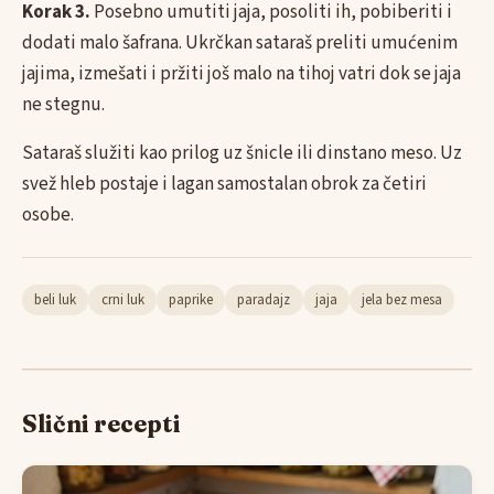
Korak 3.
Posebno umutiti jaja, posoliti ih, pobiberiti i
dodati malo šafrana. Ukrčkan sataraš preliti umućenim
jajima, izmešati i pržiti još malo na tihoj vatri dok se jaja
ne stegnu.
Sataraš služiti kao prilog uz šnicle ili dinstano meso. Uz
svež hleb postaje i lagan samostalan obrok za četiri
osobe.
beli luk
crni luk
paprike
paradajz
jaja
jela bez mesa
Slični recepti