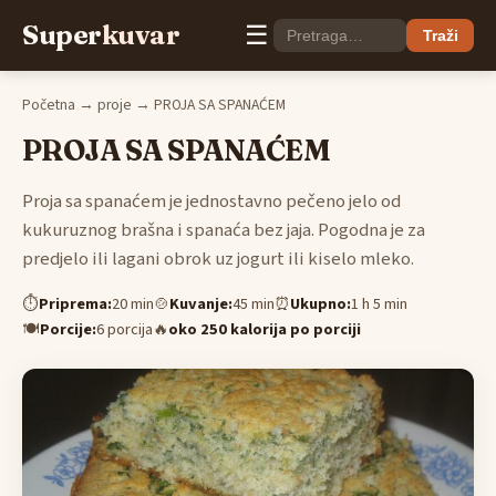
Super
kuvar
☰
Traži
Početna
→
proje
→ PROJA SA SPANAĆEM
PROJA SA SPANAĆEM
Proja sa spanaćem je jednostavno pečeno jelo od
kukuruznog brašna i spanaća bez jaja. Pogodna je za
predjelo ili lagani obrok uz jogurt ili kiselo mleko.
⏱
Priprema:
20 min
🍲
Kuvanje:
45 min
⏰
Ukupno:
1 h 5 min
🍽
Porcije:
6 porcija
🔥
oko 250 kalorija po porciji