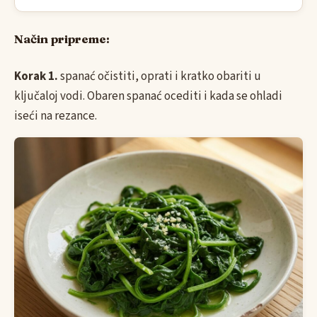
Način pripreme:
Korak 1.
spanać očistiti, oprati i kratko obariti u
ključaloj vodi. Obaren spanać ocediti i kada se ohladi
iseći na rezance.