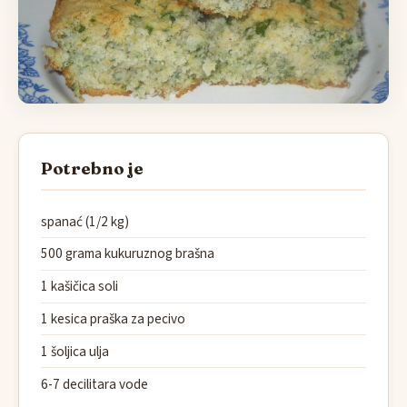
Potrebno je
spanać (1/2 kg)
500 grama kukuruznog brašna
1 kašičica soli
1 kesica praška za pecivo
1 šoljica ulja
6-7 decilitara vode