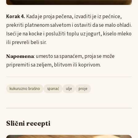
Korak 4.
Kada je proja pečena, izvaditi je iz pećnice,
prekriti platnenom salvetom i ostaviti da se malo ohladi.
Iseći je na kocke i poslužiti toplu uz jogurt, kiselo mleko
ili prevreli beli sir.
Napomena
: umesto sa spanaćem, proja se može
pripremiti sa zeljem, blitvom ili koprivom.
kukuruzno brašno
spanać
ulje
proje
Slični recepti