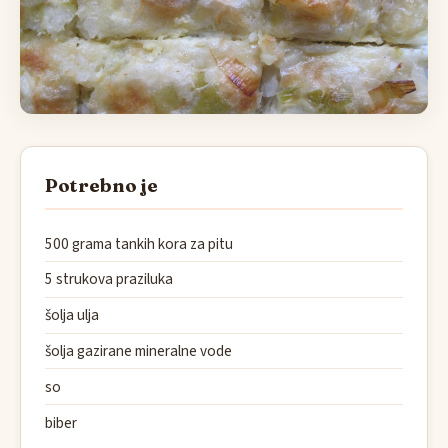
Potrebno je
500 grama tankih kora za pitu
5 strukova praziluka
šolja ulja
šolja gazirane mineralne vode
so
biber