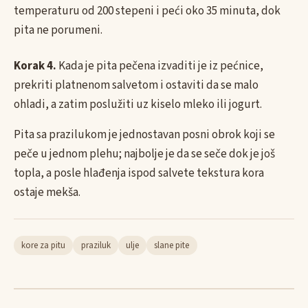
temperaturu od 200 stepeni i peći oko 35 minuta, dok
pita ne porumeni.
Korak 4.
Kada je pita pečena izvaditi je iz pećnice,
prekriti platnenom salvetom i ostaviti da se malo
ohladi, a zatim poslužiti uz kiselo mleko ili jogurt.
Pita sa prazilukom je jednostavan posni obrok koji se
peče u jednom plehu; najbolje je da se seče dok je još
topla, a posle hlađenja ispod salvete tekstura kora
ostaje mekša.
kore za pitu
praziluk
ulje
slane pite