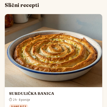
Slični recepti
SURDULIČKA BANICA
⏱ 2 h · 8 porcije
SLANE PITE