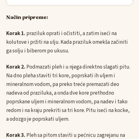
Način pripreme:
Korak 1.
praziluk oprati i očistiti, a zatim iseći na
kolutove i pržiti na ulju. Kada praziluk omekša začiniti
ga solju i biberom po ukusu.
Korak 2.
Podmazati pleh i u njega direktno slagati pitu.
Na dno pleha staviti tri kore, poprskati ih uljem i
mineralnom vodom, pa preko treće premazati deo
nadeva od praziluka, a onda dve kore prethodno
poprskane uljem i mineralnom vodom, pa nadev i tako
redom i na kraju prekriti sa tri kore. Pitu iseći na kocke,
a odozgo je poprskati uljem.
Korak 3.
Pleh sa pitom staviti u pećnicu zagrejanu na