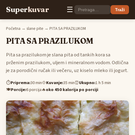
Super
kuvar
☰
Traži
Početna
→
slane pite
→ PITA SA PRAZILUKOM
PITA SA PRAZILUKOM
Pita sa prazilukom je slana pita od tankih kora sa
prženim prazilukom, uljem i mineralnom vodom. Odlična
je za porodični ručak ili večeru, uz kiselo mleko ili jogurt.
⏱
Priprema:
30 min
🍲
Kuvanje:
35 min
⏰
Ukupno:
1 h 5 min
🍽
Porcije:
6 porcija
🔥
oko 450 kalorija po porciji