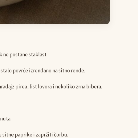
ok ne postane staklast.
stalo povrće izrendano na sitno rende.
dajz pirea, list lovora i nekoliko zrna bibera.
inuta.
sitne paprike i zapržiti čorbu.