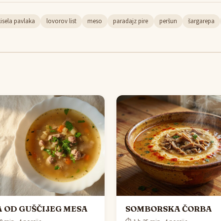
kisela pavlaka
lovorov list
meso
paradajz pire
peršun
šargarepa
 OD GUŠČIJEG MESA
SOMBORSKA ČORBA