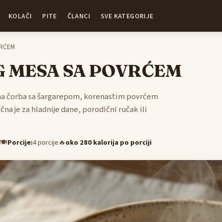
KOLAČI
PITE
ČLANCI
SVE KATEGORIJE
VRĆEM
G MESA SA POVRĆEM
tna čorba sa šargarepom, korenastim povrćem
na je za hladnije dane, porodični ručak ili
🍽
Porcije:
4 porcije
🔥
oko 280 kalorija po porciji