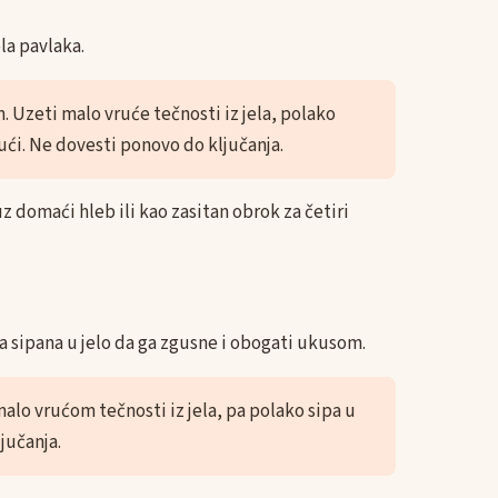
la pavlaka.
Uzeti malo vruće tečnosti iz jela, polako
ući. Ne dovesti ponovo do ključanja.
 domaći hleb ili kao zasitan obrok za četiri
a sipana u jelo da ga zgusne i obogati ukusom.
lo vrućom tečnosti iz jela, pa polako sipa u
jučanja.