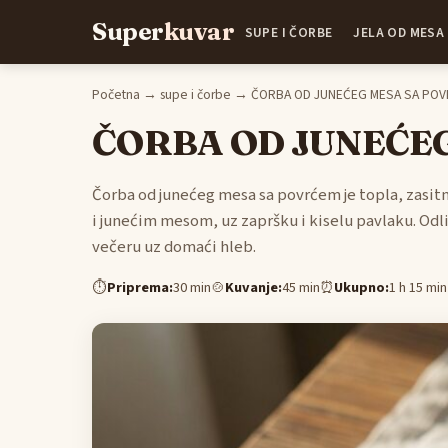
Super
kuvar
SUPE I ČORBE
JELA OD MESA
Početna
→
supe i čorbe
→ ČORBA OD JUNEĆEG MESA SA PO
ČORBA OD JUNEĆE
Čorba od junećeg mesa sa povrćem je topla, zasi
i junećim mesom, uz zapršku i kiselu pavlaku. Odlič
večeru uz domaći hleb.
⏱
Priprema:
30 min
🍲
Kuvanje:
45 min
⏰
Ukupno:
1 h 15 min