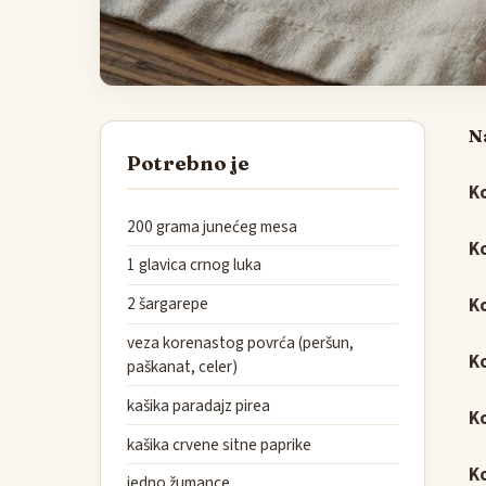
N
Potrebno je
Ko
200 grama junećeg mesa
Ko
1 glavica crnog luka
2 šargarepe
Ko
veza korenastog povrća (peršun,
Ko
paškanat, celer)
kašika paradajz pirea
Ko
kašika crvene sitne paprike
Ko
jedno žumance