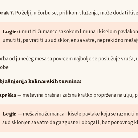
rak 7.
Po želji, u čorbu se, prilikom služenja, može dodati kise
Legir:
umutiti žumance sa sokom limuna i kiselom pavlakom. 
umutiti, pa vratiti u sud sklonjen sa vatre, neprekidno mešaj
rba od junećeg mesa sa povrćem najbolje se poslužuje vruća, uz
obe.
bjašnjenja kulinarskih termina:
aprška
— mešavina brašna i začina kratko propržena na ulju, p
Legir
— mešavina žumanca i kisele pavlake koja se razmuti ma
sud sklonjen sa vatre da ga zgusne i obogati, bez ponovnog kl