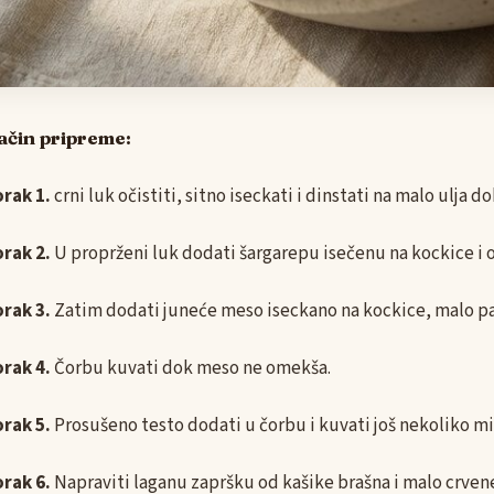
ačin pripreme:
rak 1.
crni luk očistiti, sitno iseckati i dinstati na malo ulja d
rak 2.
U proprženi luk dodati šargarepu isečenu na kockice i o
rak 3.
Zatim dodati juneće meso iseckano na kockice, malo para
rak 4.
Čorbu kuvati dok meso ne omekša.
rak 5.
Prosušeno testo dodati u čorbu i kuvati još nekoliko m
rak 6.
Napraviti laganu zapršku od kašike brašna i malo crvene 